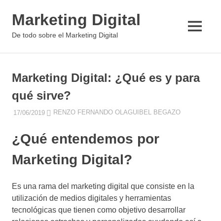
Saltar
Marketing Digital
al
contenido
MENÚ
De todo sobre el Marketing Digital
Marketing Digital: ¿Qué es y para
qué sirve?
CONCEPTOS
17/06/2019
RENZO FERNANDO OLAGUIBEL BEGAZO
DE
MARKETING
¿Qué entendemos por
DIGITAL
,
ESTRATEGIA
Marketing Digital?
DIGITAL
,
INSIGHT
MARKETING
Es una rama del marketing digital que consiste en la
DIGITAL
utilización de medios digitales y herramientas
tecnológicas que tienen como objetivo desarrollar