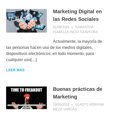
CONCEPTOS DE
MARKETING
DIGITAL
,
Marketing Digital en
CONSEJOS DE
las Redes Sociales
MARKETING
,
CONSUMIDOR
01/08/2019
SAMANTHA
DIGITAL
,
DATA
ISABELLA INCIO SAAVEDRA
CONCEP
MINING
,
E-
DE
COMMERCE
,
E-
Actualmente, la mayoría de
MARKETI
MAIL
DIGITAL
,
las personas hacen uso de los medios digitales,
MARKETING
,
CONSEJO
dispositivos electrónicos; en todo momento, para
ESTRATEGIA
DE
COMERCIAL
,
cualquier uso[…]
MARKETI
ESTRATEGIA
CONSUMI
DIGITAL
,
LEER MÁS
DIGITAL
,
MARKETING
,
ESTRATE
MARKETING DE
DIGITAL
,
CONTENIDOS
,
FACEBOO
NEGOCIOS
Buenas prácticas de
GESTIÓN
DIGITALES
,
CAMPAÑ
Marketing
PERÚ
,
SEARCH
GOOGLE
ENGINE
ADWORD
19/05/2019
GLADYS ADRIANA
MARKETING
INSIGHT
MEZA VARGAS
ARTÍCULO PERSONAL
,
(SEM)
,
SEARCH