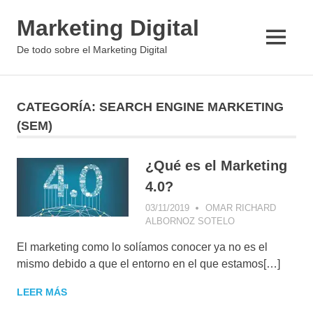
Saltar
Marketing Digital
al
contenido
MENÚ
De todo sobre el Marketing Digital
CATEGORÍA:
SEARCH ENGINE MARKETING
(SEM)
¿Qué es el Marketing
4.0?
03/11/2019
OMAR RICHARD
ALBORNOZ SOTELO
ANALÍTICA WEB
,
APPS SOCIALES
,
El marketing como lo solíamos conocer ya no es el
ARTÍCULO
PERSONAL
,
BIG
mismo debido a que el entorno en el que estamos[…]
DATA
,
COMMUNITY
LEER MÁS
MANAGEMENT
,