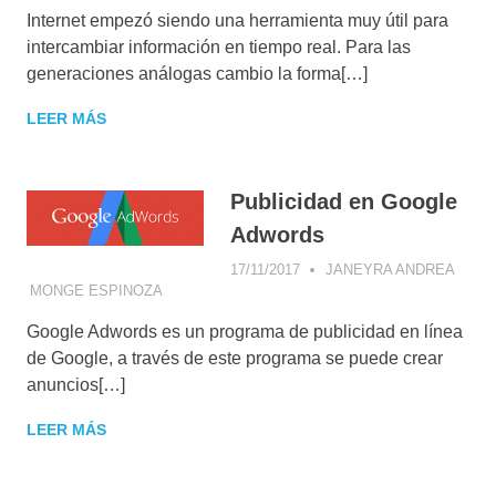
MARKETI
BIG DATA
,
CASOS DE
ENGINE
Internet empezó siendo una herramienta muy útil para
DIGITAL
,
ÉXITO
,
CONSEJOS DE
OPTIMIZATION
INSTAGR
MARKETING
,
intercambiar información en tiempo real. Para las
(SEO)
,
SOCIAL
SEARCH
CONSUMIDOR
generaciones análogas cambio la forma[…]
MEDIA
ENGINE
DIGITAL
,
ESTRATEGIA
MARKETING
,
MARKETI
DIGITAL
,
FACEBOOK
,
TECNOLOGÍA
,
LEER MÁS
(SEM)
,
GOOGLE ADWORDS
,
TIENDAS
SEARCH
INFLUENCER
VIRTUALES
ENGINE
MARKETING
,
INSIGHT
OPTIMIZA
MARKETING DIGITAL
,
Publicidad en Google
(SEO)
,
SO
INSTAGRAM
,
Adwords
MEDIA
MARKETING DE
MARKETI
CONTENIDOS
,
17/11/2017
JANEYRA ANDREA
TWITTER
,
SEARCH ENGINE
MONGE ESPINOZA
ANALÍTICA WEB
,
CONSUMIDOR DIGITAL
,
VIDEO
MARKETING (SEM)
,
ESTRATEGIA DIGITAL
,
GOOGLE ADWORDS
,
MARKETI
SEARCH ENGINE
Google Adwords es un programa de publicidad en línea
INFLUENCER MARKETING
,
SEARCH ENGINE
YOUTUBE
OPTIMIZATION (SEO)
,
MARKETING (SEM)
,
SEARCH ENGINE
de Google, a través de este programa se puede crear
TWITTER
,
YOUTUBE
OPTIMIZATION (SEO)
,
SOCIAL MEDIA
anuncios[…]
MARKETING
LEER MÁS