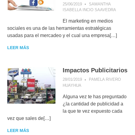
25/06/2019
SAMANTHA
ISABELLA INCIO SAAVEDRA
APPS
,
AP
DE
El marketing en medios
MENSAJE
APPS
sociales es una de las herramientas estratégicas
SOCIALE
usadas para el mercadeo y el cual una empresa[…]
COMMUNI
MANAGE
LEER MÁS
ESTRATE
DIGITAL
,
FACEBOO
IMAGEN 
Impactos Publicitarios
MARCA
,
INSTAGR
28/01/2019
PAMELA RIVERO
NEGOCIO
HUAYHUA
CASOS DE ÉXITO
,
DIGITALE
MARKETING DE
TECNOLO
Alguna vez te has preguntado
CONTENIDOS
TWITTER
¿la cantidad de publicidad a
la que te vez expuesto cada
vez que sales de[…]
LEER MÁS