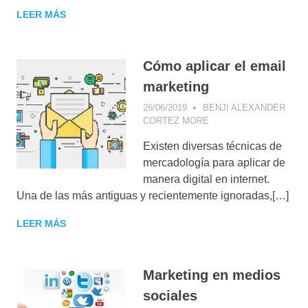
DIGITAL
,
NEUROMARKETI
LEER MÁS
INFLUENCER
PERÚ
,
VENTAS
MARKETING
,
INSIGHT
MARKETING
Cómo aplicar el email
DIGITAL
,
marketing
NEGOCIOS
DIGITALES
,
26/06/2019
BENJI ALEXANDER
TECNOLOGÍA
CORTEZ MORE
CONSEJOS DE
MARKETING
,
Existen diversas técnicas de
CONSUMIDOR
DIGITAL
,
E-MAIL
mercadología para aplicar de
MARKETING
,
manera digital en internet.
ESTRATEGIA DIGITAL
,
Una de las más antiguas y recientemente ignoradas,[…]
GESTIÓN DE
CAMPAÑAS
LEER MÁS
Marketing en medios
sociales