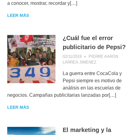
a conocer, mostrar, recordar y[…]
MARKETING
,
MARKETING DE
LEER MÁS
CONTENIDOS
,
VENTAS
¿Cuál fue el error
publicitario de Pepsi?
02/11/2019
PIERRE AARON
LARREA JIMENEZ
ESTRATEGIA
COMERCIAL
,
La guerra entre CocaCola y
GESTIÓN DE
CAMPAÑAS
,
Pepsi siempre es motivo de
IMAGEN DE
análisis en las escuelas de
MARCA
,
IMAGEN
negocios. Campañas publicitarias lanzadas por[…]
EMPRESARIAL
,
MARKETING
LEER MÁS
El marketing y la