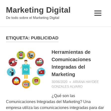
Saltar
Marketing Digital
al
contenido
MENÚ
De todo sobre el Marketing Digital
ETIQUETA:
PUBLICIDAD
Herramientas de
Comunicaciones
Integradas del
Marketing
30/06/2020
ARIANA HAYDEE
GONZALES ALVARO
COMUNICACIÓN
VISUAL
,
¿Qué son las
CONSEJOS DE
MARKETING
,
E-
Comunicaciones Integradas del Marketing? Una
MAIL
empresa utiliza las comunicaciones integradas para dar
MARKETING
,