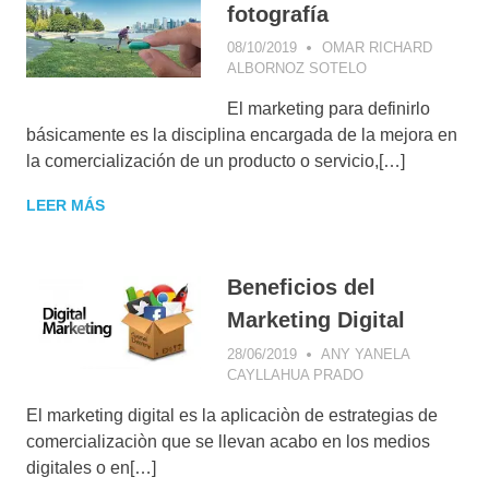
fotografía
08/10/2019
OMAR RICHARD
ALBORNOZ SOTELO
COMMUNITY
MANAGEMENT
,
El marketing para definirlo
COMUNICACIÓN
VISUAL
,
básicamente es la disciplina encargada de la mejora en
CONCEPTOS DE
la comercialización de un producto o servicio,[…]
MARKETING
DIGITAL
,
LEER MÁS
CONSEJOS DE
MARKETING
,
CONSUMIDOR
DIGITAL
,
Beneficios del
ESTRATEGIA
Marketing Digital
COMERCIAL
,
ESTRATEGIA
28/06/2019
ANY YANELA
DIGITAL
,
CAYLLAHUA PRADO
CONSEJOS DE
FACEBOOK
,
MARKETING
,
GESTIÓN DE
El marketing digital es la aplicaciòn de estrategias de
CONSUMIDOR
CAMPAÑAS
,
DIGITAL
,
E-MAIL
comercializaciòn que se llevan acabo en los medios
MARKETING
,
MARKETING
,
MARKETING DE
digitales o en[…]
ESTRATEGIA
CONTENIDOS
,