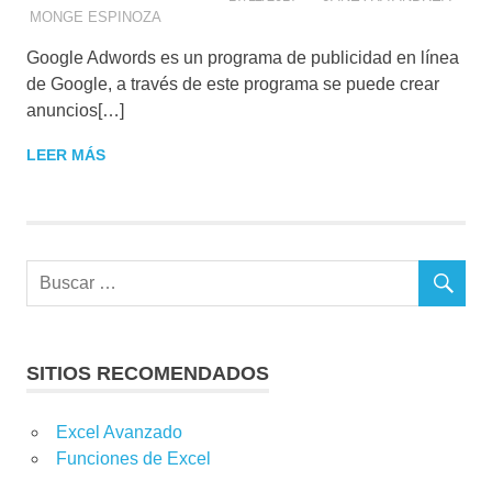
MONGE ESPINOZA
ANALÍTICA WEB
,
CONSUMIDOR DIGITAL
,
ESTRATEGIA DIGITAL
,
GOOGLE ADWORDS
,
Google Adwords es un programa de publicidad en línea
INFLUENCER MARKETING
,
SEARCH ENGINE
MARKETING (SEM)
,
SEARCH ENGINE
de Google, a través de este programa se puede crear
OPTIMIZATION (SEO)
,
SOCIAL MEDIA
anuncios[…]
MARKETING
LEER MÁS
SITIOS RECOMENDADOS
Excel Avanzado
Funciones de Excel