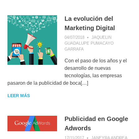
La evolución del
Marketing Digital
04/07/2018
JAQUELIN
GUADALUPE PUMACAYO
GARRAFA
CONSEJOS DE
MARKETING
,
CONSUMIDOR
Con el paso de los años y el
DIGITAL
,
ESTRATEGIA
DIGITAL
,
NEGOCIOS
desarrollo de nuevas
DIGITALES
,
SOCIAL MEDIA
tecnologías, las empresas
MARKETING
,
WEB 2.0
pasaron de la publicidad de boca[…]
LEER MÁS
Publicidad en Google
Adwords
17/11/2017
JANEYRA ANDREA