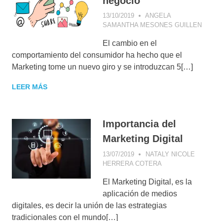
negocio
13/10/2019
ANGELA
SAMANTHA MESONES GUILLEN
CONC
DE
El cambio en el
MARK
DIGIT
comportamiento del consumidor ha hecho que el
CONS
Marketing tome un nuevo giro y se introduzcan 5[…]
DE
MARK
LEER MÁS
CONS
DIGIT
ESTR
DIGIT
Importancia del
Marketing Digital
13/07/2019
NATALY NICOLE
HERRERA COTERA
E-MAIL
MARKETING
,
El Marketing Digital, es la
INTERNET DE LAS
COSAS
,
aplicación de medios
MARKETING DE
digitales, es decir la unión de las estrategias
CONTENIDOS
,
tradicionales con el mundo[…]
MOBILE