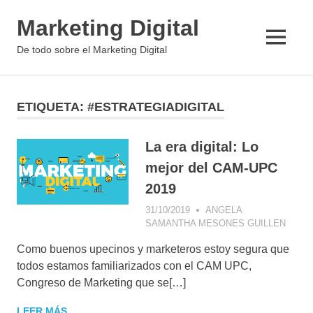
Saltar
Marketing Digital
al
contenido
MENÚ
De todo sobre el Marketing Digital
ETIQUETA:
#ESTRATEGIADIGITAL
La era digital: Lo
mejor del CAM-UPC
2019
31/10/2019
ANGELA
SAMANTHA MESONES GUILLEN
CASO
ÉXIT
Como buenos upecinos y marketeros estoy segura que
CONC
DE
todos estamos familiarizados con el CAM UPC,
MARK
Congreso de Marketing que se[…]
DIGIT
CONS
LEER MÁS