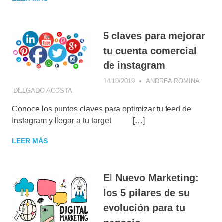
DE
MARK
CONS
DIGIT
5 claves para mejorar
ESTR
tu cuenta comercial
COME
ESTR
de instagram
DIGIT
GEST
14/10/2019
ANDREA ROMINA
CAMP
DELGADO ACOSTA
APPS
,
COMMUNITY MANAGEMENT
,
INSIG
CONCEPTOS DE MARKETING DIGITAL
,
MARK
Conoce los puntos claves para optimizar tu feed de
CONSEJOS DE MARKETING
,
CONSUMIDOR
DIGIT
DIGITAL
,
INFLUENCER MARKETING
,
INSIGHT
Instagram y llegar a tu target […]
MARK
MARKETING DIGITAL
,
INSTAGRAM
,
MARKETING
,
MARKETING DE CONTENIDOS
,
LEER MÁS
MOBILE MARKETING
,
NEGOCIOS DIGITALES
El Nuevo Marketing:
los 5 pilares de su
evolución para tu