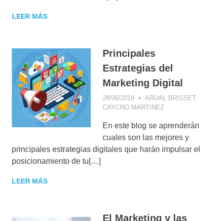
MARKETING
,
WEB
LEER MÁS
2.0
Principales
Estrategias del
Marketing Digital
28/06/2019
ARUAL BRISSET
CAYCHO MARTINEZ
CONSEJOS DE
MARKETING
,
En este blog se aprenderán
CONSUMIDOR
DIGITAL
,
cuales son las mejores y
ESTRATEGIA
principales estrategias digitales que harán impulsar el
COMERCIAL
,
posicionamiento de tu[…]
ESTRATEGIA
DIGITAL
,
LEER MÁS
FACEBOOK
,
INSTAGRAM
,
MARKETING DE
CONTENIDOS
,
El Marketing y las
SOCIAL MEDIA