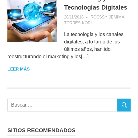
MARKETING
,
Tecnologías Digitales
WEB 2.0
26/11/2018
ROCSSY JEMIMA
TORRES KORI
CONSUMIDOR DIGITAL
,
ESTRATEGIA DIGITAL
,
La tecnología y los canales
TECNOLOGÍA
digitales, a lo largo de los
últimos años, han ido
reestructurando el marketing y los[…]
LEER MÁS
SITIOS RECOMENDADOS