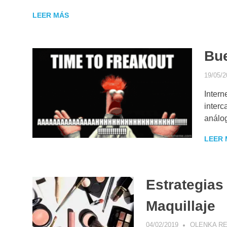
LEER MÁS
Bue
19/05/2
Intern
interc
análo
LEER 
Estrategias
Maquillaje
04/02/2019
OLENKA RE