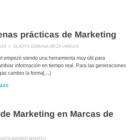
nas prácticas de Marketing
019
GLADYS ADRIANA MEZA VARGAS
ARTÍCULO PERSONAL
,
BIG DA
DIGITAL
,
ESTRATEGIA DIGITAL
et empezó siendo una herramienta muy útil para
MARKETING DIGITAL
,
INSTAG
(SEM)
,
SEARCH ENGINE OPTIM
ambiar información en tiempo real. Para las generaciones
gas cambio la forma[…]
MÁS
 de Marketing en Marcas de
NATA MADRID MONTES
CONSEJOS DE MARKETING
,
INFLUENCER MAR