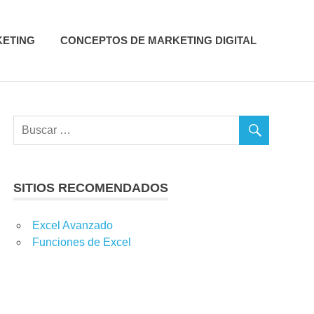
KETING
CONCEPTOS DE MARKETING DIGITAL
SITIOS RECOMENDADOS
TOS DE MARKETING DIGITAL
,
CONSEJOS DE MARKETING
,
Excel Avanzado
TRATEGIA COMERCIAL
,
ESTRATEGIA DIGITAL
,
GESTIÓN DE
Funciones de Excel
ETING DIGITAL
,
MARKETING