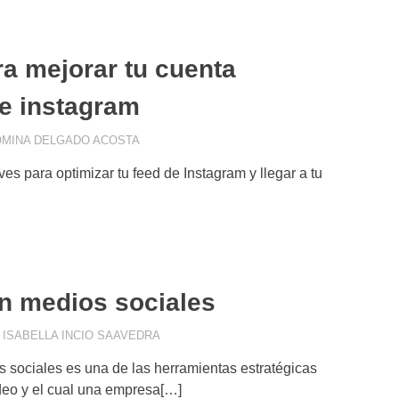
ra mejorar tu cuenta
e instagram
MINA DELGADO ACOSTA
APPS
,
COMMUNITY MANAGEMENT
,
CONCEPT
CONSUMIDOR DIGITAL
,
INFLUENCER MARKET
es para optimizar tu feed de Instagram y llegar a tu
MARKETING DE CONTENIDOS
,
MOBILE MARK
n medios sociales
ISABELLA INCIO SAAVEDRA
APPS
,
APPS DE MENSAJERÍA
,
APPS SOC
FACEBOOK
,
IMAGEN DE MARCA
,
INSTAG
 sociales es una de las herramientas estratégicas
eo y el cual una empresa[…]