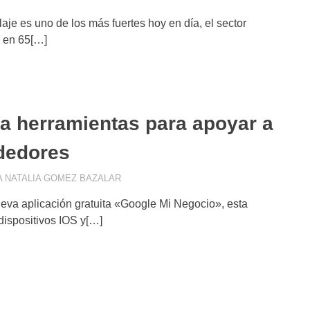
aje es uno de los más fuertes hoy en día, el sector
 en 65[…]
a herramientas para apoyar a
dedores
 NATALIA GOMEZ BAZALAR
APPS
,
CONSEJOS DE MARKETING
,
CONSU
eva aplicación gratuita «Google Mi Negocio», esta
dispositivos IOS y[…]