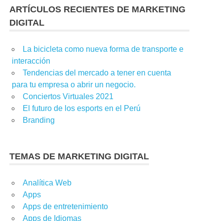
ARTÍCULOS RECIENTES DE MARKETING
DIGITAL
La bicicleta como nueva forma de transporte e
interacción
Tendencias del mercado a tener en cuenta
OS DE MARKETING DIGITAL
,
CONSEJOS DE MARKETING
,
para tu empresa o abrir un negocio.
ING
,
INSIGHT MARKETING DIGITAL
,
INSTAGRAM
,
MARKETING
,
Conciertos Virtuales 2021
ETING
,
NEGOCIOS DIGITALES
El futuro de los esports en el Perú
Branding
TEMAS DE MARKETING DIGITAL
Analítica Web
IALES
,
COMMUNITY MANAGEMENT
,
ESTRATEGIA DIGITAL
,
Apps
RAM
,
NEGOCIOS DIGITALES
,
TECNOLOGÍA
,
TWITTER
Apps de entretenimiento
Apps de Idiomas