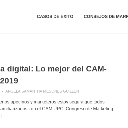
CASOS DE ÉXITO
CONSEJOS DE MAR
a digital: Lo mejor del CAM-
2019
ANGELA SAMANTHA MESONES GUILLEN
CASOS DE ÉXITO
,
CONCEP
CONSUMIDOR DIGITAL
,
ES
nos upecinos y marketeros estoy segura que todos
CAMPAÑAS
,
INSIGHT MARK
familiarizados con el CAM UPC, Congreso de Marketing
]