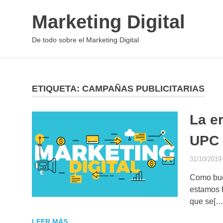
Saltar
Marketing Digital
al
contenido
De todo sobre el Marketing Digital
ETIQUETA:
CAMPAÑAS PUBLICITARIAS
La er
UPC 
31/10/2019
Como bue
estamos 
que se[…
LEER MÁS