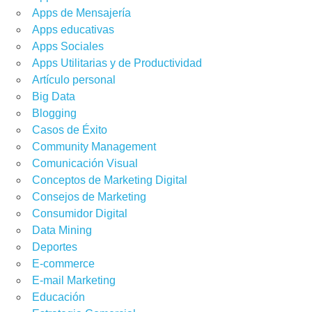
Apps de Mensajería
Apps educativas
Apps Sociales
Apps Utilitarias y de Productividad
Artículo personal
Big Data
TA
,
CASOS DE ÉXITO
,
CONSEJOS DE MARKETING
,
CONSUMIDOR
Blogging
,
FACEBOOK
,
GOOGLE ADWORDS
,
INFLUENCER MARKETING
,
INSIGHT
Casos de Éxito
RAM
,
MARKETING DE CONTENIDOS
,
SEARCH ENGINE MARKETING
IZATION (SEO)
,
TWITTER
,
YOUTUBE
Community Management
Comunicación Visual
Conceptos de Marketing Digital
Consejos de Marketing
Consumidor Digital
Data Mining
Deportes
E-commerce
E-mail Marketing
Educación
KETING
,
INSTAGRAM
,
YOUTUBE