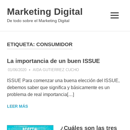
Saltar
Marketing Digital
al
contenido
MENÚ
De todo sobre el Marketing Digital
ETIQUETA:
CONSUMIDOR
La importancia de un buen ISSUE
01/06/2020
AIDA GUTIERREZ CUCHO
ANALÍTICA WEB
,
ARTÍCULO
PERSONAL
,
BLOGGING
,
ISSUE Para comenzar una buena elección del ISSUE,
COMMUNITY
MANAGEMENT
,
debemos saber que significa y básicamente es un
CONCEPTOS DE
problema de real importancia[…]
MARKETING DIGITAL
,
CONSEJOS DE
LEER MÁS
MARKETING
,
ESTRATEGIA
DIGITAL
,
FACEBOOK
,
SOCIAL MEDIA
MARKETING
,
START UPS
¿Cuáles son las tres