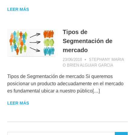
DE MARKETI
DIGITAL
,
LEER MÁS
CONSEJOS D
MARKETING
,
CONSUMIDOR
DIGITAL
,
E-
Tipos de
COMMERCE
,
Segmentación de
ESTRATEGIA
COMERCIAL
,
mercado
ESTRATEGIA
DIGITAL
23/06/2018
STEPHANY MARIA
O BRIEN ALGUIAR GARCIA
CONSEJOS
DE
Tipos de Segmentación de mercado Si queremos
MARKETIN
ESTRATEG
posicionar un producto adecuadamente en el mercado
DIGITAL
,
es fundamental ubicar a nuestro público[…]
MARKETIN
DE
LEER MÁS
CONTENID