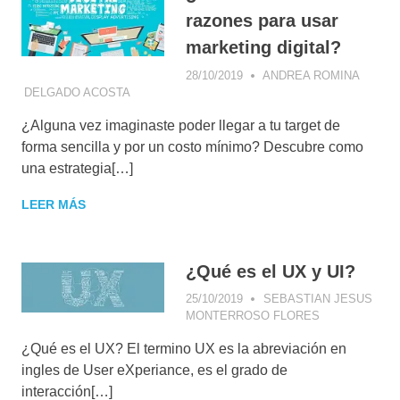
razones para usar
marketing digital?
28/10/2019
ANDREA ROMINA
DELGADO ACOSTA
COMMUNITY MANAGEMENT
,
CONCEPTOS DE
MARKETING DIGITAL
,
CONSEJOS DE
¿Alguna vez imaginaste poder llegar a tu target de
MARKETING
,
CONSUMIDOR DIGITAL
,
DATA
MINING
,
ESTRATEGIA COMERCIAL
,
forma sencilla y por un costo mínimo? Descubre como
ESTRATEGIA DIGITAL
,
INFLUENCER
una estrategia[…]
MARKETING
,
MARKETING
,
MARKETING DE
CONTENIDOS
,
MOBILE MARKETING
LEER MÁS
¿Qué es el UX y UI?
25/10/2019
SEBASTIAN JESUS
MONTERROSO FLORES
COMMUNITY
MANAGEMEN
¿Qué es el UX? El termino UX es la abreviación en
COMUNICACI
VISUAL
,
ingles de User eXperiance, es el grado de
CONCEPTOS
interacción[…]