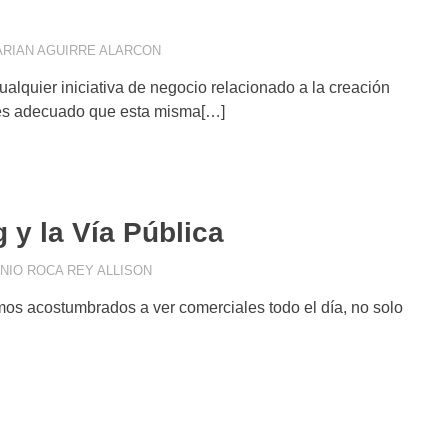
RIAN AGUIRRE ALARCON
ANALÍTICA WEB
,
ARTÍCULO PERSONAL
,
COM
COMERCIAL
,
ESTRATEGIA DIGITAL
,
IMAGEN
alquier iniciativa de negocio relacionado a la creación
START UPS
,
TIENDAS VIRTUALES
 es adecuado que esta misma[…]
 y la Vía Pública
NIO ROCA REY ALLISON
COMUNICACIÓN VISUAL
,
CONSEJOS DE MARK
ESTRATEGIA DIGITAL
,
GESTIÓN DE CAMPAÑA
mos acostumbrados a ver comerciales todo el día, no solo