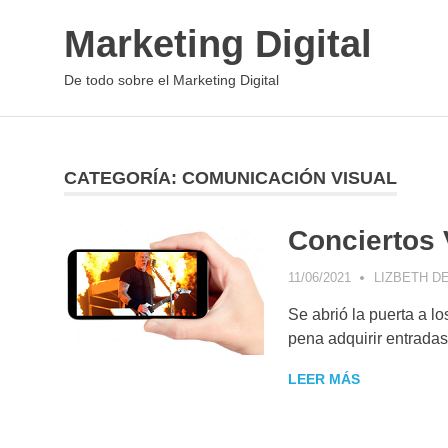
Saltar
Marketing Digital
al
contenido
De todo sobre el Marketing Digital
CATEGORÍA:
COMUNICACIÓN VISUAL
Conciertos 
11/06/2021
LIZBETH D
Se abrió la puerta a l
pena adquirir entradas
LEER MÁS