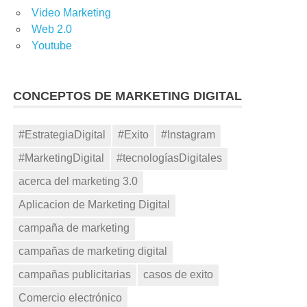
Video Marketing
Web 2.0
UNICACIÓN VISUAL
,
CONSEJOS DE MARKETING
,
ESTRATEGIA
Youtube
 DE MARCA
,
INTERNET DE LAS COSAS
,
SOCIAL MEDIA MARKETING
,
CONCEPTOS DE MARKETING DIGITAL
#EstrategiaDigital
#Exito
#Instagram
#MarketingDigital
#tecnologíasDigitales
acerca del marketing 3.0
ETING
,
CONSUMIDOR DIGITAL
,
ESTRATEGIA COMERCIAL
,
S
,
MARKETING DE CONTENIDOS
,
MOBILE MARKETING
Aplicacion de Marketing Digital
campaña de marketing
campañas de marketing digital
campañas publicitarias
casos de exito
Comercio electrónico