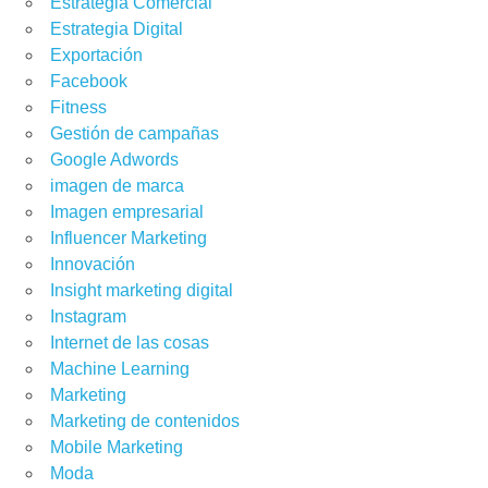
Estrategia Comercial
Estrategia Digital
Exportación
Facebook
Fitness
Gestión de campañas
Google Adwords
imagen de marca
RATEGIA COMERCIAL
,
NEGOCIOS DIGITALES
Imagen empresarial
Influencer Marketing
Innovación
Insight marketing digital
Instagram
Internet de las cosas
Machine Learning
Marketing
Marketing de contenidos
 DIGITAL
,
CONSEJOS DE MARKETING
,
ESTRATEGIA COMERCIAL
,
Mobile Marketing
GEN DE MARCA
,
IMAGEN EMPRESARIAL
Moda