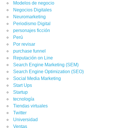
Modelos de negocio
Negocios Digitales
Neuromarketing
Periodismo Digital
personajes ficción
Perú
Por revisar
purchase funnel
Reputación on Line
Search Engine Marketing (SEM)
,
COMUNICACIÓN VISUAL
,
CONSEJOS DE MARKETING
,
CONSUMIDOR
Search Engine Optimization (SEO)
A DIGITAL
,
GESTIÓN DE CAMPAÑAS
,
INSIGHT MARKETING DIGITAL
,
Social Media Marketing
Start Ups
Startup
tecnología
Tiendas virtuales
Twitter
Universidad
Ventas