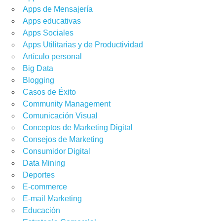
Apps de Mensajería
Apps educativas
Apps Sociales
Apps Utilitarias y de Productividad
 VISUAL
,
CONCEPTOS DE MARKETING DIGITAL
,
CONSEJOS DE
Artículo personal
EGIA COMERCIAL
,
ESTRATEGIA DIGITAL
,
FACEBOOK
,
GESTIÓN DE
ONTENIDOS
,
NEUROMARKETING
,
PERÚ
,
VENTAS
Big Data
Blogging
Casos de Éxito
Community Management
Comunicación Visual
Conceptos de Marketing Digital
Consejos de Marketing
Consumidor Digital
Data Mining
Deportes
PTOS DE MARKETING DIGITAL
,
CONSUMIDOR DIGITAL
,
E-
ESTRATEGIA DIGITAL
,
FACEBOOK
,
GESTIÓN DE CAMPAÑAS
,
GOOGLE
E-commerce
S
,
NEGOCIOS DIGITALES
,
VIDEO MARKETING
,
WEB 2.0
,
YOUTUBE
E-mail Marketing
Educación