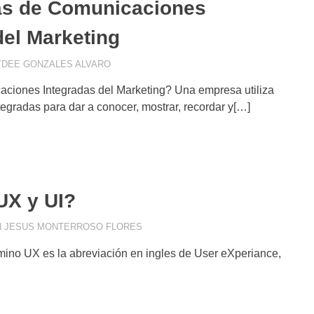
as de Comunicaciones
del Marketing
YDEE GONZALES ALVARO
COMUNICACIÓN VISUAL
,
CONSEJOS DE MAR
CONTENIDOS
,
VENTAS
ciones Integradas del Marketing? Una empresa utiliza
egradas para dar a conocer, mostrar, recordar y[…]
UX y UI?
 JESUS MONTERROSO FLORES
COMMUNITY MANAGEMENT
,
COMUNIC
MARKETING
,
CONSUMIDOR DIGITAL
,
mino UX es la abreviación en ingles de User eXperiance,