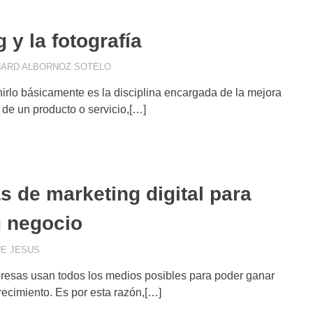
 y la fotografía
ARD ALBORNOZ SOTELO
COMMUNITY MANAGEMENT
,
COMUNICACIÓN
MARKETING
,
CONSUMIDOR DIGITAL
,
ESTRAT
nirlo básicamente es la disciplina encargada de la mejora
CAMPAÑAS
,
MARKETING
,
MARKETING DE C
 de un producto o servicio,[…]
s de marketing digital para
u negocio
E JESUS
ANALÍTICA WEB
,
BLOGGING
,
COMUNICACIÓN VISUAL
,
CONCE
COMMERCE
,
E-MAIL MARKETING
,
ESTRATEGIA COMERCIAL
,
resas usan todos los medios posibles para poder ganar
ADWORDS
,
IMAGEN DE MARCA
,
MARKETING DE CONTENIDO
recimiento. Es por esta razón,[…]