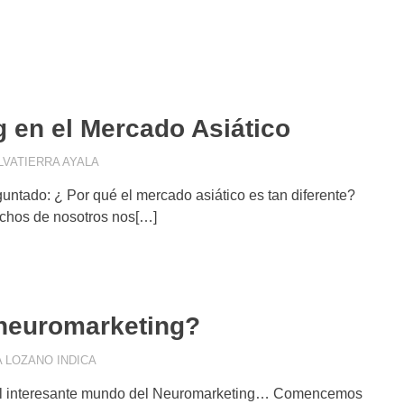
g en el Mercado Asiático
LVATIERRA AYALA
COMUNICACIÓN VISUAL
,
CONSUMIDOR DIGITAL
,
EST
untado: ¿ Por qué el mercado asiático es tan diferente?
chos de nosotros nos[…]
 neuromarketing?
 LOZANO INDICA
COMUNICACIÓN VISUAL
,
CONCEPTOS DE MARKETING
ESTRATEGIA DIGITAL
,
GESTIÓN DE CAMPAÑAS
,
IMA
el interesante mundo del Neuromarketing… Comencemos