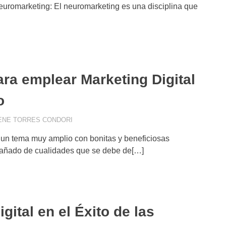
euromarketing: El neuromarketing es una disciplina que
ra emplear Marketing Digital
o
ENE TORRES CONDORI
CASOS DE ÉXITO
,
COMMUNITY MANAGEMENT
DIGITAL
,
ESTRATEGIA COMERCIAL
,
ESTRATEGI
s un tema muy amplio con bonitas y beneficiosas
NEGOCIOS DIGITALES
pañado de cualidades que se debe de[…]
gital en el Éxito de las