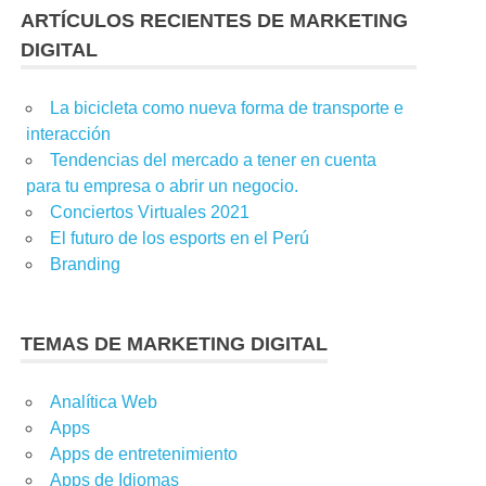
ARTÍCULOS RECIENTES DE MARKETING
DIGITAL
KETING
,
E-MAIL MARKETING
,
MARKETING
,
MARKETING DE
La bicicleta como nueva forma de transporte e
interacción
Tendencias del mercado a tener en cuenta
para tu empresa o abrir un negocio.
Conciertos Virtuales 2021
El futuro de los esports en el Perú
Branding
TEMAS DE MARKETING DIGITAL
ACIÓN VISUAL
,
CONCEPTOS DE MARKETING DIGITAL
,
CONSEJOS DE
E-COMMERCE
,
ESTRATEGIA COMERCIAL
,
ESTRATEGIA DIGITAL
Analítica Web
Apps
Apps de entretenimiento
Apps de Idiomas