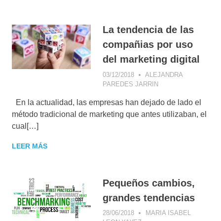
La tendencia de las
compañias por uso
del marketing digital
03/12/2018
ALEJANDRA
PAREDES JARRIN
E-COMMERCE
,
ESTRATEGIA
En la actualidad, las empresas han dejado de lado el
DIGITAL
,
MARKETING DE
método tradicional de marketing que antes utilizaban, el
CONTENIDOS
,
cual[…]
NEGOCIOS
DIGITALES
,
SOCIAL
LEER MÁS
MEDIA MARKETING
Pequeños cambios,
grandes tendencias
28/06/2018
MARIA ISABEL