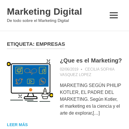
Saltar
Marketing Digital
al
contenido
MENÚ
De todo sobre el Marketing Digital
ETIQUETA:
EMPRESAS
¿Que es el Marketing?
02/06/2019
CECILIA SOFHIA
VASQUEZ LOPEZ
CONCEPTOS DE
MARKETING
MARKETING SEGÚN PHILIP
DIGITAL
,
CONSEJOS
DE MARKETING
,
KOTLER, EL PADRE DEL
MARKETING DE
MARKETING. Según Kotler,
CONTENIDOS
el marketing es la ciencia y el
arte de explorar,[…]
LEER MÁS