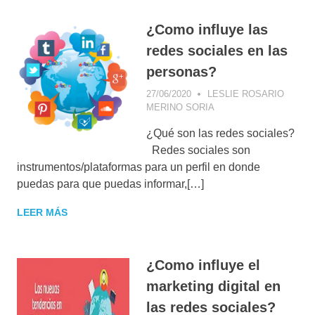
¿Como influye las
redes sociales en las
personas?
27/06/2020
LESLIE ROSARIO
MERINO SORIA
FACEBOOK
,
INSTAGRAM
,
¿Qué son las redes sociales?
INTERNET DE LAS
COSAS
,
MARKETING
,
Redes sociales son
TWITTER
instrumentos/plataformas para un perfil en donde
puedas para que puedas informar,[…]
LEER MÁS
¿Como influye el
marketing digital en
las redes sociales?