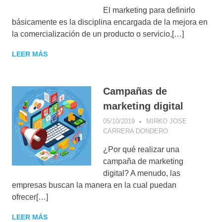
MANAGEMENT
,
El marketing para definirlo
COMUNICACIÓN
VISUAL
,
básicamente es la disciplina encargada de la mejora en
CONCEPTOS DE
la comercialización de un producto o servicio,[…]
MARKETING
DIGITAL
,
LEER MÁS
CONSEJOS DE
MARKETING
,
CONSUMIDOR
DIGITAL
,
Campañas de
ESTRATEGIA
marketing digital
COMERCIAL
,
ESTRATEGIA
05/10/2019
MIRKO JOSE
DIGITAL
,
CARRERA DONDERO
CONSEJOS DE
FACEBOOK
,
MARKETING
,
GESTIÓN DE
¿Por qué realizar una
FACEBOOK
,
CAMPAÑAS
,
GOOGLE
campaña de marketing
MARKETING
,
ADWORDS
,
MARKETING DE
digital? A menudo, las
MARKETING
,
CONTENIDOS
,
empresas buscan la manera en la cual puedan
NEGOCIOS
NEUROMARKETI
ofrecer[…]
DIGITALES
,
POR
PERÚ
,
VENTAS
REVISAR
LEER MÁS