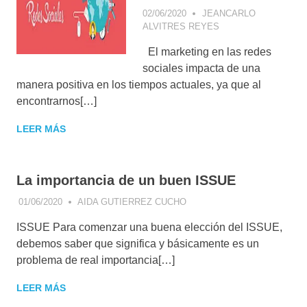
02/06/2020
JEANCARLO
ALVITRES REYES
APPS
,
CONCEPTOS
DE MARKETING
El marketing en las redes
DIGITAL
,
CONSUMIDOR
sociales impacta de una
DIGITAL
,
E-
manera positiva en los tiempos actuales, ya que al
COMMERCE
,
encontrarnos[…]
ESTRATEGIA
DIGITAL
,
LEER MÁS
FACEBOOK
,
NEGOCIOS
DIGITALES
,
TIENDAS
La importancia de un buen ISSUE
VIRTUALES
,
VENTAS
01/06/2020
AIDA GUTIERREZ CUCHO
ANALÍTICA WEB
,
ARTÍCULO
PERSONAL
,
BLOGGING
,
ISSUE Para comenzar una buena elección del ISSUE,
COMMUNITY
MANAGEMENT
,
debemos saber que significa y básicamente es un
CONCEPTOS DE
problema de real importancia[…]
MARKETING DIGITAL
,
CONSEJOS DE
LEER MÁS
MARKETING
,
ESTRATEGIA
DIGITAL
,
FACEBOOK
,