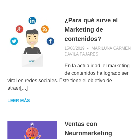
¿Para qué sirve el
Marketing de
contenidos?
15/08/2019
MARILUNA CARMEN
DAVILA PAJARES
CONSEJOS DE
MARKETING
,
En la actualidad, el marketing
FACEBOOK
,
IMAGEN DE MARCA
,
de contenidos ha logrado ser
INFLUENCER
viral en redes sociales. Este tiene el objetivo de
MARKETING
,
atraer[…]
INSTAGRAM
,
MARKETING DE
LEER MÁS
CONTENIDOS
,
VIDEO MARKETING
Ventas con
Neuromarketing