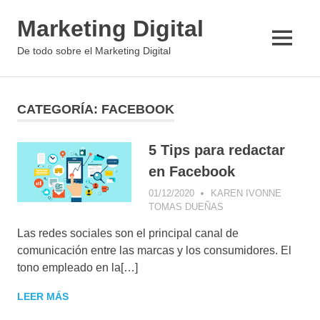
Saltar
Marketing Digital
al
contenido
MENÚ
De todo sobre el Marketing Digital
CATEGORÍA:
FACEBOOK
5 Tips para redactar
en Facebook
01/12/2020
KAREN IVONNE
TOMAS DUEÑAS
CONSEJOS DE
MARKETING
,
Las redes sociales son el principal canal de
FACEBOOK
comunicación entre las marcas y los consumidores. El
tono empleado en la[…]
LEER MÁS