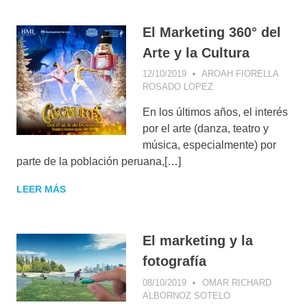
SOCIAL MEDIA
MARKETING
,
START UPS
El Marketing 360° del
Arte y la Cultura
12/10/2019
AROAH FIORELLA
ROSADO LOPEZ
BLOGGING
,
CASOS
DE ÉXITO
,
En los últimos años, el interés
CONCEPTOS DE
MARKETING DIGITAL
,
por el arte (danza, teatro y
ESTRATEGIA
música, especialmente) por
COMERCIAL
,
parte de la población peruana,[…]
ESTRATEGIA
DIGITAL
,
FACEBOOK
,
LEER MÁS
INSTAGRAM
,
MARKETING
,
PERÚ
,
SOCIAL MEDIA
MARKETING
,
El marketing y la
YOUTUBE
fotografía
08/10/2019
OMAR RICHARD
ALBORNOZ SOTELO
COMMUNITY