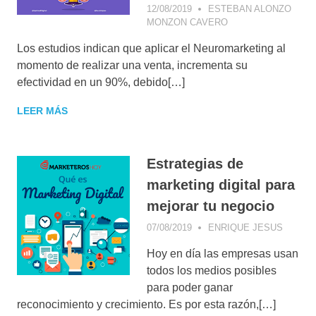
12/08/2019
ESTEBAN ALONZO
MONZON CAVERO
APPS
EDUCATIVAS
,
Los estudios indican que aplicar el Neuromarketing al
CONSEJOS DE
MARKETING
,
momento de realizar una venta, incrementa su
FACEBOOK
,
efectividad en un 90%, debido[…]
IMAGEN DE MARCA
LEER MÁS
Estrategias de
marketing digital para
mejorar tu negocio
07/08/2019
ENRIQUE JESUS
ANALÍT
WEB
,
Hoy en día las empresas usan
BLOGG
COMUN
todos los medios posibles
VISUA
para poder ganar
CONCE
reconocimiento y crecimiento. Es por esta razón,[…]
DE MA