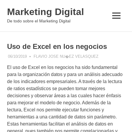
Saltar
Marketing Digital
al
contenido
MENÚ
De todo sobre el Marketing Digital
Uso de Excel en los negocios
06/10/2019
FLAVIO JOSE NU�EZ VELASQUEZ
ANALÍTICA WEB
,
BIG DATA
El uso de Excel en los negocios ha sido fundamental
para la organización datos y para un análisis adecuado
de los indicadores empresariales. A través de la lectura
de ratios estadísticos se pueden tomar mejores
decisiones y observar áreas a las cuales hacer énfasis
para mejorar el modelo de negocio. Además de la
lectura, Excel nos permite ejecutar funciones y
herramientas a una cantidad de datos sin parámetro.
Estas herramientas facilitan el análisis de datos en
general, pues también nos permite correlacionarlas y